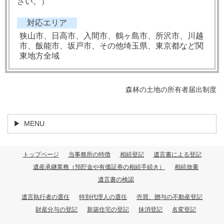
さい。）
対応エリア
狭山市、日高市、入間市、鶴ヶ島市、所沢市、川越
市、飯能市、坂戸市、その他埼玉県、東京都など関
東地方全域
森林の土地の所有者届出制度
MENU
トップページ
当事務所の特徴
相続登記
遺言書による登記
遺産承継業務（預貯金や有価証券の相続手続き）
相続放棄
遺言書の検認
遺言執行者の選任
特別代理人の選任
売買、贈与の不動産登記
財産分与の登記
新築住宅の登記
抹消登記
名変登記