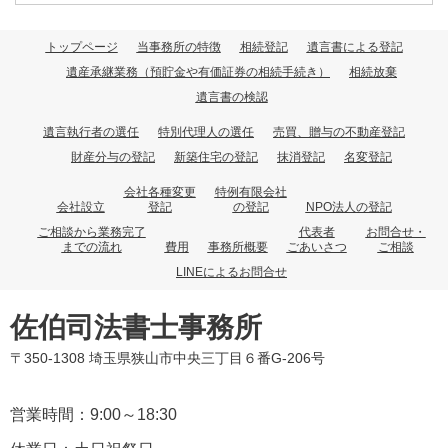
トップページ
当事務所の特徴
相続登記
遺言書による登記
遺産承継業務（預貯金や有価証券の相続手続き）
相続放棄
遺言書の検認
遺言執行者の選任
特別代理人の選任
売買、贈与の不動産登記
財産分与の登記
新築住宅の登記
抹消登記
名変登記
会社各種変更
特例有限会社
会社設立
登記
の登記
NPO法人の登記
ご相談から業務完了
代表者
お問合せ・
までの流れ
費用
事務所概要
ごあいさつ
ご相談
LINEによるお問合せ
佐伯司法書士事務所
〒350-1308 埼玉県狭山市中央三丁目６番G-206号
営業時間：9:00～18:30