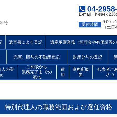
04-2958
E-mail：
h-saeki236
9:00～1
06号
受付時間
（土日
記
遺言書による登記
遺産承継業務（預貯金や有価証券の
任
売買、贈与の不動産登記
財産分与の登記
ご相談から
法人の登
費
事務所概
代表者ご
業務完了ま での
記
用
要
さつ
流れ
特別代理人の職務範囲および選任資格