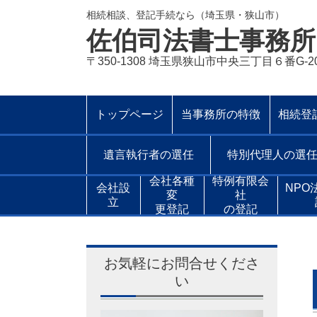
相続相談、登記手続なら（埼玉県・狭山市）
佐伯司法書士事務所
〒350-1308 埼玉県狭山市中央三丁目６番G-2
トップページ
当事務所の特徴
相続登
遺言執行者の選任
特別代理人の選
会社各種
特例有限会
会社設
NPO
変
社
立
更登記
の登記
お気軽にお問合せくださ
い