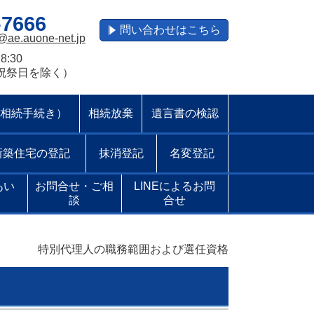
-7666
問い合わせはこちら
@ae.auone-net.jp
8:30
祝祭日を除く）
相続手続き）
相続放棄
遺言書の検認
新築住宅の登記
抹消登記
名変登記
あい
お問合せ・ご相
LINEによるお問
談
合せ
特別代理人の職務範囲および選任資格