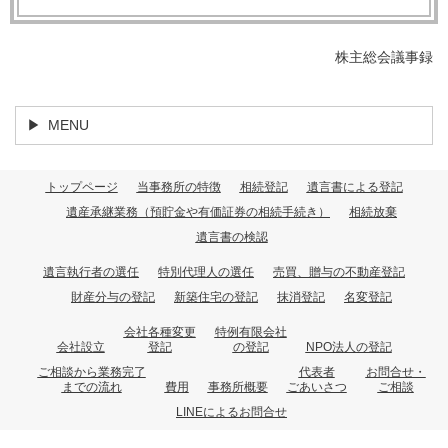
株主総会議事録
MENU
トップページ
当事務所の特徴
相続登記
遺言書による登記
遺産承継業務（預貯金や有価証券の相続手続き）
相続放棄
遺言書の検認
遺言執行者の選任
特別代理人の選任
売買、贈与の不動産登記
財産分与の登記
新築住宅の登記
抹消登記
名変登記
会社各種変更
特例有限会社
会社設立
登記
の登記
NPO法人の登記
ご相談から業務完了
代表者
お問合せ・
までの流れ
費用
事務所概要
ごあいさつ
ご相談
LINEによるお問合せ