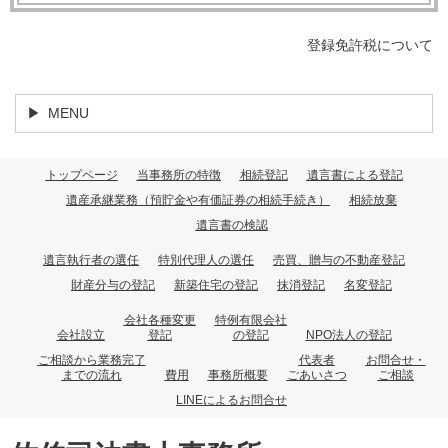
登録免許税について
MENU
トップページ
当事務所の特徴
相続登記
遺言書による登記
遺産承継業務（預貯金や有価証券の相続手続き）
相続放棄
遺言書の検認
遺言執行者の選任
特別代理人の選任
売買、贈与の不動産登記
財産分与の登記
新築住宅の登記
抹消登記
名変登記
会社各種変更
特例有限会社
会社設立
登記
の登記
NPO法人の登記
ご相談から業務完了
代表者
お問合せ・
までの流れ
費用
事務所概要
ごあいさつ
ご相談
LINEによるお問合せ