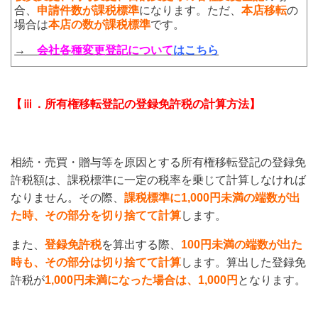
合、
申請件数
が課税標準
になります。ただ、
本店移転
の
場合は
本店の数が課税標準
です。
→
会社各種変更登記について
はこちら
【ⅲ．所有権移転登記の登録免許税の計算方法】
相続・売買・贈与等を原因とする所有権移転登記の登録免
許税額は、課税標準に一定の税率を乗じて計算しなければ
なりません。その際、
課税標準に1,000円未満の端数が出
た時、その部分を切り捨てて計算
します。
また、
登録免許税
を算出する際、
100円未満の端数が出た
時も、その部分は切り捨てて計算
します。算出した登録免
許税が
1,000円未満になった場合は、1,000円
となります。