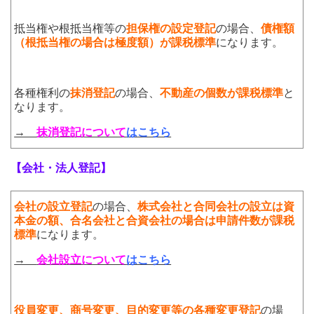
抵当権や根抵当権等の
担保権の設定登記
の場合、
債権額
（根抵当権の場合は極度額）が課税標準
になります。
各種権利の
抹消登記
の場合、
不動産の個数が課税標準
と
なります。
→
抹消登記について
はこちら
【会社・法人登記】
会社の設立登記
の場合、
株式会社と合同会社の設立は資
本金の額、合名会社と合資会社の場合は申請件数が課税
標準
になります。
→
会社設立について
はこちら
役員変更、商号変更、目的変更等の各種変更登記
の場