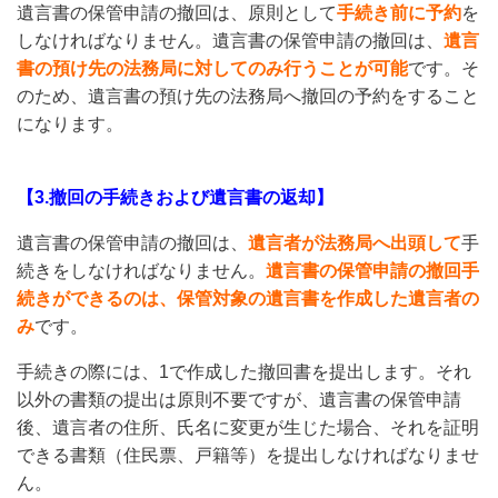
遺言書の保管申請の撤回は、原則として
手続き前に予約
を
しなければなりません。遺言書の保管申請の撤回は、
遺言
書の預け先の法務局に対してのみ行うことが可能
です。そ
のため、遺言書の預け先の法務局へ撤回の予約をすること
になります。
【3.撤回の手続きおよび遺言書の返却】
遺言書の保管申請の撤回は、
遺言者が法務局へ出頭して
手
続きをしなければなりません。
遺言書の保管申請の撤回手
続きができるのは、保管対象の遺言書を作成した遺言者の
み
です。
手続きの際には、1で作成した撤回書を提出します。それ
以外の書類の提出は原則不要ですが、遺言書の保管申請
後、遺言者の住所、氏名に変更が生じた場合、それを証明
できる書類（住民票、戸籍等）を提出しなければなりませ
ん。