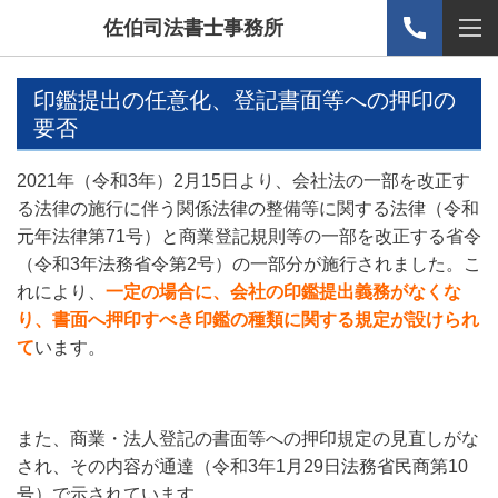
佐伯司法書士事務所
印鑑提出の任意化、登記書面等への押印の
要否
2021
年（令和3年）
2
月
15
日より、会社法の一部を改正す
る法律の施行に伴う関係法律の整備等に関する法律（令和
元年法律第
71
号）と商業登記規則等の一部を改正する省令
（令和
3
年法務省令第
2
号）の一部分が施行されました。こ
れにより、
一
定の場合に、会社の印鑑提出義務がなくな
り、書面へ押印すべき印鑑の種類に関する規定が設けられ
て
います。
また、商業・法人登記の書面等への押印規定の見直しがな
され、その内容が通達（令和
3
年
1
月
29
日法務省民商第
10
号）で示されています。