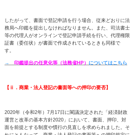
したがって、書面で登記申請を行う場合、従来どおりに法
務局へ印鑑を提出しなければなりません。また、司法書士
等の代理人がオンラインで登記申請手続を行い、代理権限
証書（委任状）が書面で作成されているときも同様で
す。
→
印鑑提出の任意化等（法務省
HP
）
についてはこちら
【ⅱ．商業・法人登記の書面等への押印の要否】
2020
年（令和2年）
7
月
17
日に閣議決定された「経済財政
運営と改革の基本方針
2020
」において、書面、押印、対
面を前提とする制度や慣行の見直しを求められました。そ
れにともなって、商業・法人登記の書面等への押印規定に