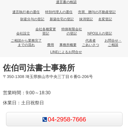
遺言書の検認
遺言執行者の選任
特別代理人の選任
売買、贈与の不動産登記
財産分与の登記
新築住宅の登記
抹消登記
名変登記
会社各種変更
特例有限会社
会社設立
登記
の登記
NPO法人の登記
ご相談から業務完了
代表者
お問合せ・
までの流れ
費用
事務所概要
ごあいさつ
ご相談
LINEによるお問合せ
佐伯司法書士事務所
〒350-1308 埼玉県狭山市中央三丁目６番G-206号
営業時間：9:00～18:30
休業日：土日祝祭日
04-2958-7666